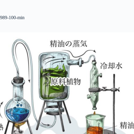
コ
ン
テ
989-100-min
ン
ツ
へ
ス
キ
ッ
プ