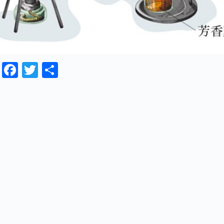
Fa
T
共
ce
wi
有
bo
tte
ok
r