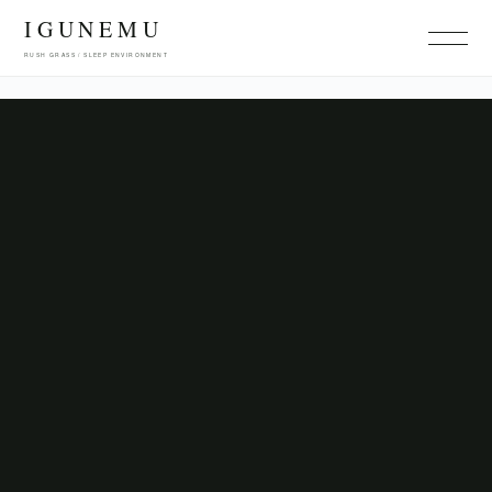
コ
IGUNEMU
ン
テ
RUSH GRASS / SLEEP ENVIRONMENT
ン
ツ
へ
ス
キ
ッ
プ