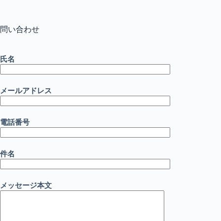
コ
ン
テ
問い合わせ
ン
ツ
へ
氏名
ス
キ
ッ
メールアドレス
プ
電話番号
件名
メッセージ本文