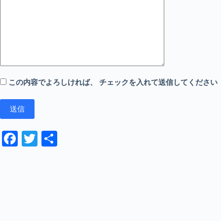
この内容でよろしければ、 チェックを入れて送信してください
Fa
T
共
ce
wi
有
bo
tte
ok
r