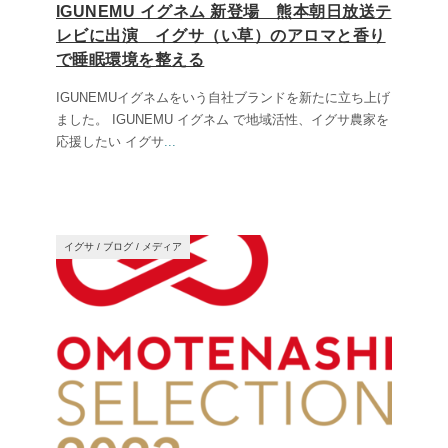
IGUNEMU イグネム 新登場 熊本朝日放送テ
レビに出演 イグサ（い草）のアロマと香り
で睡眠環境を整える
IGUNEMUイグネムをいう自社ブランドを新たに立ち上げ
ました。 IGUNEMU イグネム で地域活性、イグサ農家を
応援したい イグサ
...
イグサ
/
ブログ
/
メディア