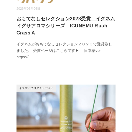
2023年06月06日
おもてなしセレクション2023受賞 イグネム
イグサアロマシリーズ IGUNEMU Rush
Grass A
イグネムがおもてなしセレクション２０２３で受賞致し
ました。 受賞ページはこちらです▶ 日本語ver.
https://
...
イグサ
/
ブログ
/
メディア