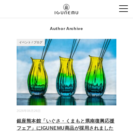
Author Archive
イベント
/
ブログ
2026年06月26日
銀座熊本館「いぐさ・くまもと県南復興応援
フェア」にIGUNEMU商品が採用されました