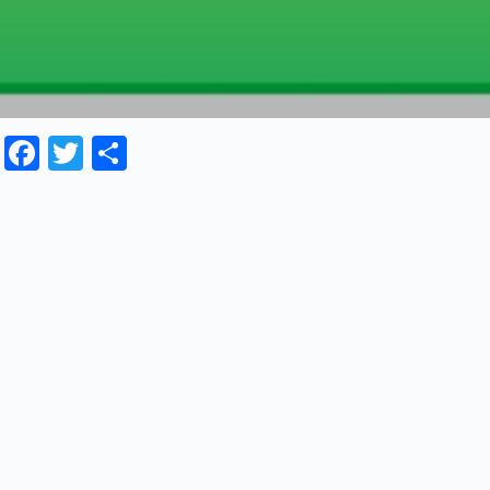
Fa
T
共
ce
wi
有
bo
tte
ok
r