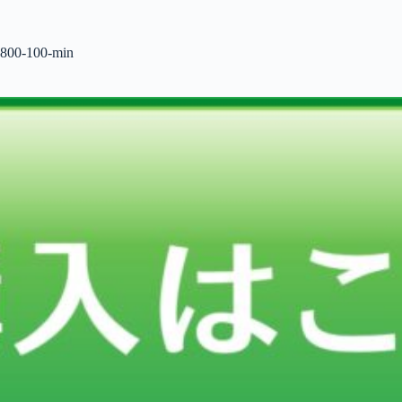
コ
ン
テ
800-100-min
ン
ツ
へ
ス
キ
ッ
プ