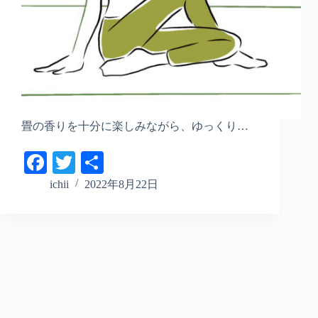
畳の香りを十分に楽しみながら、ゆっくり…
Fa
T
共
ce
wi
有
ichii
2022年8月22日
bo
tte
ok
r