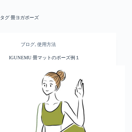
コ
ン
テ
タグ
畳ヨガポーズ
ン
ツ
へ
ス
ブログ
,
使用方法
キ
ッ
IGUNEMU 畳マットのポーズ例１
プ