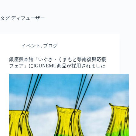
コ
ン
テ
タグ
ディフューザー
ン
ツ
へ
ス
イベント
,
ブログ
キ
ッ
銀座熊本館「いぐさ・くまもと県南復興応援
プ
フェア」にIGUNEMU商品が採用されました