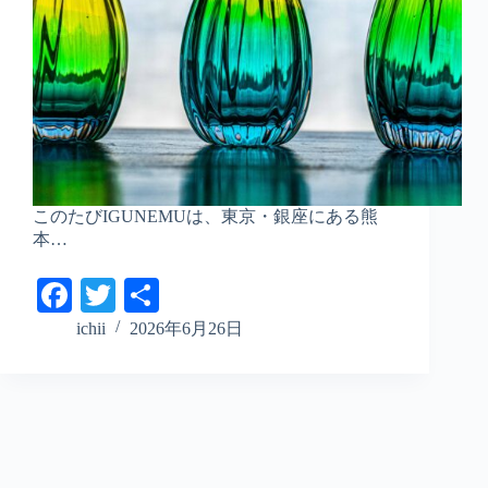
このたびIGUNEMUは、東京・銀座にある熊
本…
Fa
T
共
ce
wi
有
ichii
2026年6月26日
bo
tte
ok
r