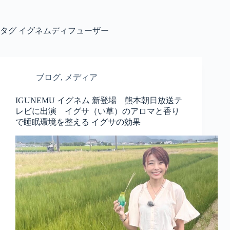
コ
ン
テ
タグ
イグネムディフューザー
ン
ツ
へ
ス
ブログ
,
メディア
キ
ッ
IGUNEMU イグネム 新登場 熊本朝日放送テ
プ
レビに出演 イグサ（い草）のアロマと香り
で睡眠環境を整える イグサの効果