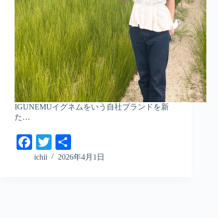
IGUNEMUイグネムをいう自社ブランドを新
た…
Fa
T
共
ce
wi
有
ichii
2026年4月1日
bo
tte
ok
r