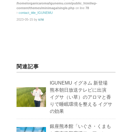
/home/organicaroma/igunemu.com/public_html/wp-
o
content/themes/minimaga/single.php
on line
78
›
contact_title_IGUNEMU
k
2023-05-15
by
ichii
関連記事
IGUNEMU イグネム 新登場
熊本朝日放送テレビに出演
イグサ（い草）のアロマと香
りで睡眠環境を整える イグサ
の効果
銀座熊本館「いぐさ・くまも