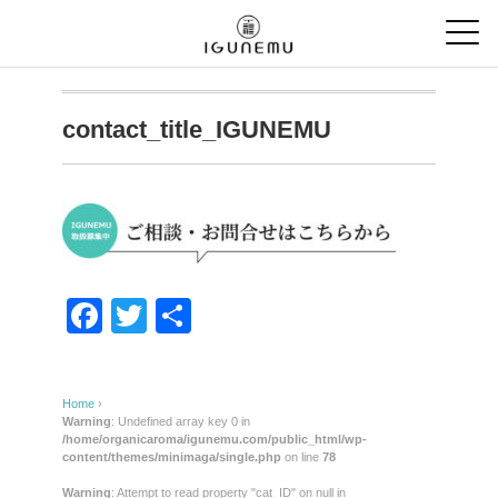
contact_title_IGUNEMU
F
T
共
a
wi
有
c
tt
Home
›
e
er
Warning
: Undefined array key 0 in
/home/organicaroma/igunemu.com/public_html/wp-
b
content/themes/minimaga/single.php
on line
78
o
Warning
: Attempt to read property "cat_ID" on null in