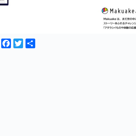
Fa
T
共
ce
wi
有
bo
tte
ok
r