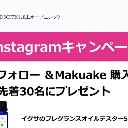
コ
ン
テ
DSCF7301加工オープニング0
ン
ツ
へ
ス
キ
ッ
プ