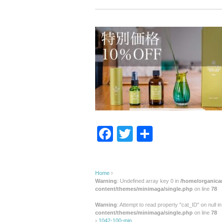
F
T
共
a
wi
有
c
tt
Home
›
e
er
Warning
: Undefined array key 0 in
/home/organica
content/themes/minimaga/single.php
on line
78
b
Warning
: Attempt to read property "cat_ID" on null i
o
content/themes/minimaga/single.php
on line
78
›
1042-100-min