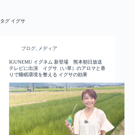
コ
ン
テ
タグ
イグサ
ン
ツ
へ
ス
キ
ブログ
,
メディア
ッ
プ
IGUNEMU イグネム 新登場 熊本朝日放送
テレビに出演 イグサ（い草）のアロマと香
りで睡眠環境を整える イグサの効果