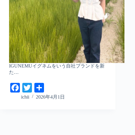
IGUNEMUイグネムをいう自社ブランドを新
た…
Fa
T
共
ce
wi
有
ichii
2026年4月1日
bo
tte
ok
r